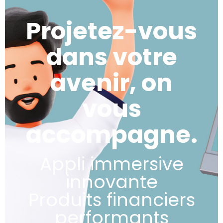
Projetez-vous
dans votre
avenir, on
vous
accompagne.
Appli immersive
innovante
Produits financiers
performants