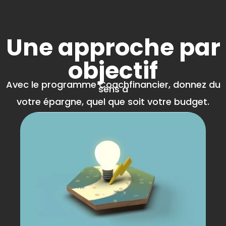
Une approche par
objectif
Avec le programme Coachfinancier, donnez du
sens à
votre épargne, quel que soit votre budget.